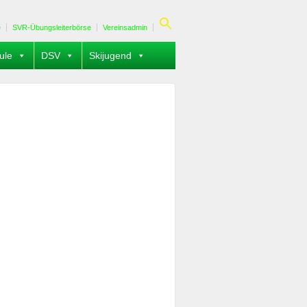
e
SVR-Übungsleiterbörse
Vereinsadmin
ule
DSV
Skijugend