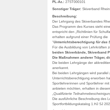
PL-Az.:
27ST000101
Sonstiger Träger:
Skiverband Rheinl
Beschreibung:
Der Lehrgang des Skiverbandes Rheinl
Das Programm des Kurses sieht ein
entspricht den „Richtlinien für Schu
erhalten aufgrund einer Prüfung die
“
Unterrichtsberechtigung für das
Für die Ausbildung von Lehrkräften 
beiden Skiverbände, Skiverband Pf
Die Maßnahmen anderer Träger, die
Die beiden Lehrgänge der akkreditie
anerkannt.
Bei beiden Lehrgängen wird parallel 
Unterrichtsberechtigung erworben h
Sportlehrerinnen und Sportlehrer mit
anbieten möchten, erhalten in diese
„
Qualifizierte Teilnahmebescheinigu
Die ausführliche Beschreibung des L
Sportfortbildungskatalog 1.HJ SJ 202