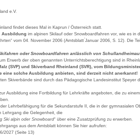
and e.V.
and findet dieses Mal in Kaprun / Österreich statt.
e
Ausbildung
im alpinen Skilauf oder Snowboardfahren vor, wie es in d
lfahrten“ vom 04. November 2006 (Amtsblatt ́Januar 2006, S. 12). Die 
 Skifahren oder Snowboardfahren anlässlich von Schullandheimau
zum Erwerb der oben genannten Unterrichtsberechtigung sind in Rhein
alz (SVP) und Skiverband Rheinland (SVR), vom Bildungsministeri
 eine solche Ausbildung anbieten, sind derzeit nicht anerkannt!
rten Skiverbände sind durch das Pädagogische Landesinstitut Speyer d
zur Ausbildung eine Fortbildung für Lehrkräfte angeboten, die zu einem
aben.
 der Lehrbefähigung für die Sekundarstufe II, die in der gymnasialen O
m Lehrgang die Gelegenheit, die
ng Ski alpin oder Snowboard
“ über eine Zusatzprüfung zu erwerben.
ehrgangs aus dem Amtsblatt können Sie hier aufrufen:
6/2027 (Seite 13)