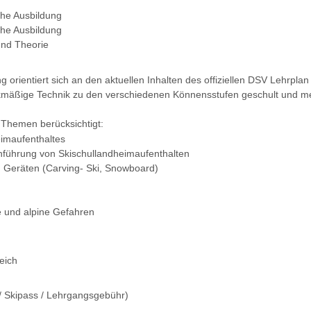
che Ausbildung
che Ausbildung
nd Theorie
g orientiert sich an den aktuellen Inhalten des offiziellen DSV Lehrpla
ckmäßige Technik zu den verschiedenen Könnensstufen geschult und me
 Themen berücksichtigt:
eimaufenthaltes
chführung von Skischullandheimaufenthalten
n Geräten (Carving- Ski, Snowboard)
e und alpine Gefahren
eich
/ Skipass / Lehrgangsgebühr)