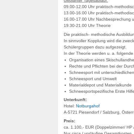
Geplanter Tagesablauf:
09.00-12.00 Uhr praktisch-methodis
13.00-16.00 Uhr praktisch-methodis
16.00-17.00 Uhr Nachbesprechung u
19.30-21.00 Uhr Theorie
Die praktisch- methodische Ausbildun
In sinnvoller Kopplung wird die zwe
Schülergruppen dazu aufgezeigt.
In der Theorie werden u. a. folgende
Organisation eines Skischullandh
Rechte und Pflichten bei der Dur
Schneesport mit unterschiedliche
Schneesport und Umwelt
Materialdepot und Materialkunde
Schneesportspezifische Erste Hilf
Unterkunft:
Hotel:
Notburgahof
A-5721 Piesendorf / Salzburg, Österr
Preis:
ca. 1.100,- EUR (Doppelzimmer/ HP 
Nur circa / vorläufige Gesamtkosten