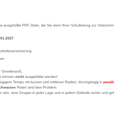
ausgefüllte PDF-Datei, die Sie dann Ihrer Schulleitung zur Unterschrif
.01.2027
ktrittsversicherung
ten
er Snowboard),
ne können
nicht
ausgebildet werden!
zügigem Tempo mit kurzen und mittleren Radien, durchgängig in
parall
chwarzen
Pisten sind kein Problem.
e sein, eine Gruppe in jeder Lage und in jedem Gelände sicher und gefa