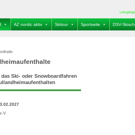
Lehrgäng
B
AZ nordic aktiv
Skitour
Sportseite
DSV-Skisch
enthalte
dheimaufenthalte
r das Ski- oder Snowboardfahren
ullandheimaufenthalten
3.02.2027
e.V.