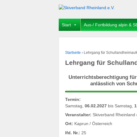
Start
Aus-/ Fortbildung alpin & S
Startseite
›
Lehrgang für Schullandheimauf
Lehrgang für Schullan
Unterrichtsberechtigung fü
anlässlich von Sch
Termin:
Samstag,
06.02.2027
bis Samstag,
1
Veranstalter:
Skiverband Rheinland 
Ort:
Kaprun / Österreich
lfd. Nr.:
25