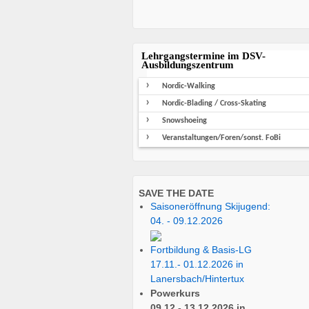
Lehrgangstermine im DSV-
Ausbildungszentrum
Nordic-Walking
Nordic-Blading / Cross-Skating
Snowshoeing
Veranstaltungen/Foren/sonst. FoBi
SAVE THE DATE
Saisoneröffnung Skijugend:
04. - 09.12.2026
Fortbildung & Basis-LG
17.11.- 01.12.2026 in
Lanersbach/Hintertux
Powerkurs
09.12.- 13.12.2026 in