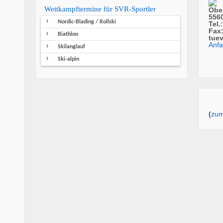
Wettkampftermine für SVR-Sportler
Ober
5560
Nordic-Blading / Rollski
Tel.
Fax:
Biathlon
tue
Anfa
Skilanglauf
Ski-alpin
(
zum