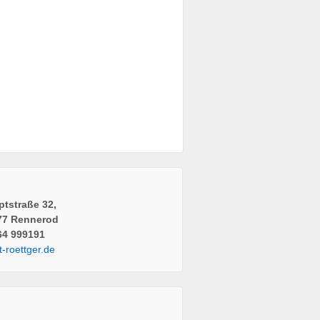
tstraße 32,
77 Rennerod
64 999191
t-roettger.de