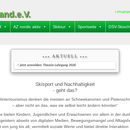
and.e.V.
Lehrgäng
B
AZ nordic aktiv
Skitour
Sportseite
DSV-Skisch
AKTUELL
***
***
jetzt anmelden: Theorie-Lehrgang 2026
Skisport und Nachhaltigkeit
- geht das?
Wintertourismus denken die meisten an Schneekanonen und Pistensch
– aber nicht an das, was sie selbst leicht ändern könnten“
e bieten Kindern, Jugendlichen und Erwachsenen vor allem in der dunk
eistern abseits von digitalen Medien, Bewegungsmangel und Alltagshe
von jung bis alt, vermittelt soziale Werte und bietet direkte Interaktio