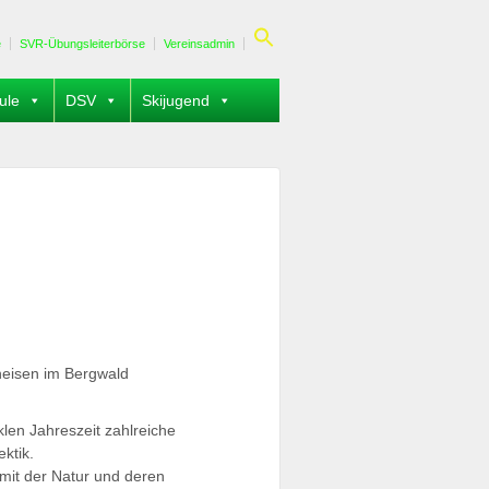
e
SVR-Übungsleiterbörse
Vereinsadmin
ule
DSV
Skijugend
neisen im Bergwald
len Jahreszeit zahlreiche
ktik.
n mit der Natur und deren