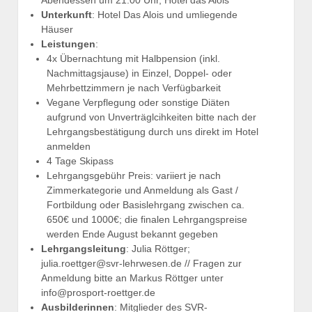
Abendessen um 21:00 Uhr, Hotel das Alois
Unterkunft
: Hotel Das Alois und umliegende
Häuser
Leistungen
:
4x Übernachtung mit Halbpension (inkl.
Nachmittagsjause) in Einzel, Doppel- oder
Mehrbettzimmern je nach Verfügbarkeit
Vegane Verpflegung oder sonstige Diäten
aufgrund von Unverträglcihkeiten bitte nach der
Lehrgangsbestätigung durch uns direkt im Hotel
anmelden
4 Tage Skipass
Lehrgangsgebühr Preis: variiert je nach
Zimmerkategorie und Anmeldung als Gast /
Fortbildung oder Basislehrgang zwischen ca.
650€ und 1000€; die finalen Lehrgangspreise
werden Ende August bekannt gegeben
Lehrgangsleitung
: Julia Röttger;
julia.roettger@svr-lehrwesen.de // Fragen zur
Anmeldung bitte an Markus Röttger unter
info@prosport-roettger.de
Ausbilderinnen
: Mitglieder des SVR-