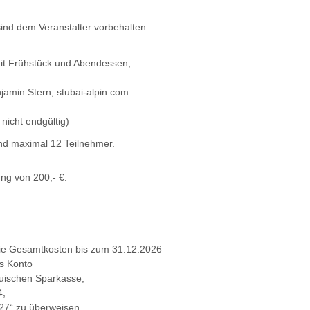
ind dem Veranstalter vorbehalten.
it Frühstück und Abendessen,
njamin Stern, stubai-alpin.com
nicht endgültig)
nd maximal 12 Teilnehmer.
ung von 200,- €.
ie Gesamtkosten bis zum 31.12.2026
s Konto
auischen Sparkasse,
4,
027“ zu überweisen.