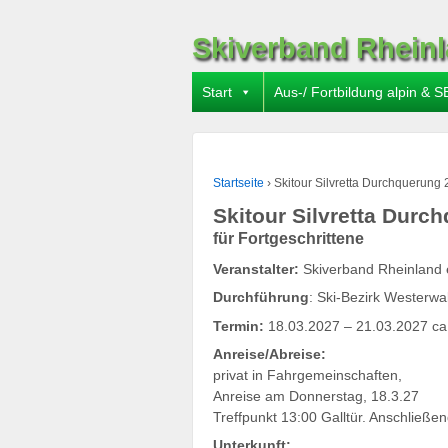
Skiverband Rheinl
Start
Aus-/ Fortbildung alpin & S
Startseite
›
Skitour Silvretta Durchquerung
Skitour Silvretta Durc
für Fortgeschrittene
Veranstalter:
Skiverband Rheinland 
Durchführung
: Ski-Bezirk Westerwa
Termin:
18.03.2027 – 21.03.2027 ca
Anreise/Abreise:
privat in Fahrgemeinschaften,
Anreise am Donnerstag, 18.3.27
Treffpunkt 13:00 Galltür. Anschließen
Unterkunft: