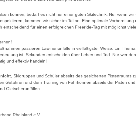
eßen können, bedarf es nicht nur einer guten Skitechnik. Nur wenn wir 
espektieren, kommen wir sicher im Tal an. Eine optimale Vorbereitung
h entscheidend für einen erfolgreichen Freeride-Tag mit möglichst viele
ernen!
maßnahmen passieren Lawinenunfälle in vielfältigster Weise. Ein Thema,
Bedeutung ist. Sekunden entscheiden über Leben und Tod. Nur wer den A
htig und effektiv handeln!
t
nicht
, Skigruppen und Schüler abseits des gesicherten Pistenraums zu
nen Gefahren und dem Training von Fahrkönnen abseits der Pisten un
d Gletscherunfällen.
erband Rheinland e.V.