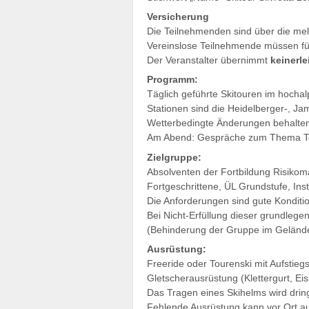
Versicherung
Die Teilnehmenden sind über die mel
Vereinslose Teilnehmende müssen fü
Der Veranstalter übernimmt
keinerle
Programm:
Täglich geführte Skitouren im hochal
Stationen sind die Heidelberger-, Ja
Wetterbedingte Änderungen behalten 
Am Abend: Gespräche zum Thema T
Zielgruppe:
Absolventen der Fortbildung Risiko
Fortgeschrittene, ÜL Grundstufe, Ins
Die Anforderungen sind gute Konditio
Bei Nicht-Erfüllung dieser grundlege
(Behinderung der Gruppe im Geländ
Ausrüstung:
Freeride oder Tourenski mit Aufstie
Gletscherausrüstung (Klettergurt, E
Das Tragen eines Skihelms wird dri
Fehlende Ausrüstung kann vor Ort aus