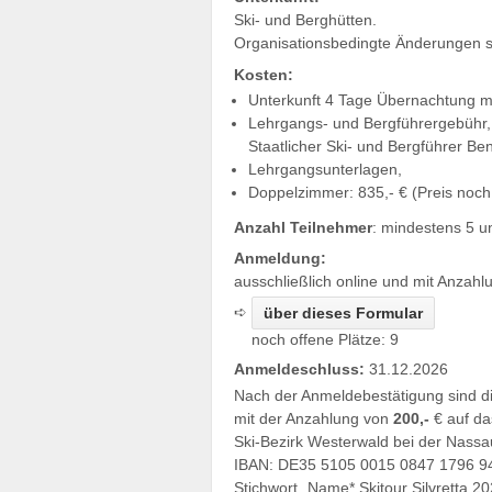
Ski- und Berghütten.
Organisationsbedingte Änderungen s
Kosten:
Unterkunft 4 Tage Übernachtung m
Lehrgangs- und Bergführergebühr,
Staatlicher Ski- und Bergführer Be
Lehrgangsunterlagen,
Doppelzimmer: 835,- € (Preis noch 
Anzahl Teilnehmer
: mindestens 5 u
Anmeldung:
ausschließlich online und mit Anzahl
➪
noch offene Plätze: 9
Anmeldeschluss:
31.12.2026
Nach der Anmeldebestätigung sind d
mit der Anzahlung von
200,-
€ auf da
Ski-Bezirk Westerwald bei der Nass
IBAN: DE35 5105 0015 0847 1796 9
Stichwort „Name* Skitour Silvretta 2