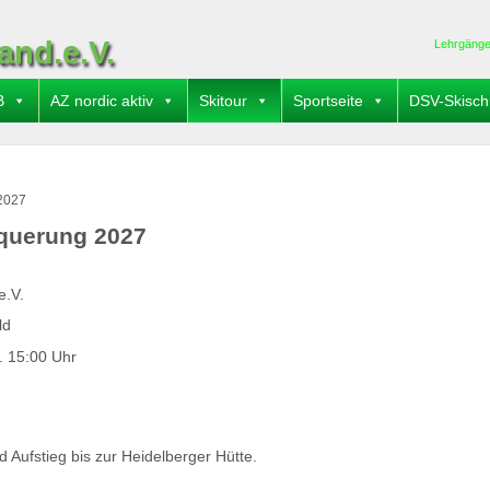
and.e.V.
Lehrgäng
B
AZ nordic aktiv
Skitour
Sportseite
DSV-Skisch
 2027
hquerung 2027
e.V.
ld
. 15:00 Uhr
d Aufstieg bis zur Heidelberger Hütte.