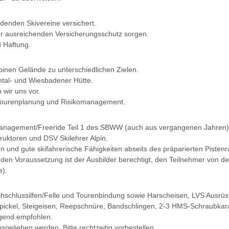
denden Skivereine versichert.
r ausreichenden Versicherungsschutz sorgen.
i
Haftung.
pinen Gelände zu unterschiedlichen Zielen.
mtal- und Wiesbadener Hütte.
wir uns vor.
ourenplanung und Risikomanagement.
management/Freeride Teil 1 des SBWW (auch aus vergangenen Jahren) 
truktoren und DSV Skilehrer Alpin.
n und gute skifahrerische Fähigkeiten abseits des präparierten Pisten
nden Voraussetzung ist der Ausbilder berechtigt, den Teilnehmer von d
e).
gshschlussilfen/Felle und Tourenbindung sowie Harscheisen, LVS Ausrüs
ispickel, Steigeisen, Reepschnüre, Bandschlingen, 2-3 HMS-Schraubkar
ngend empfohlen.
geliehen werden. Bitte rechtzeitig vorbestellen