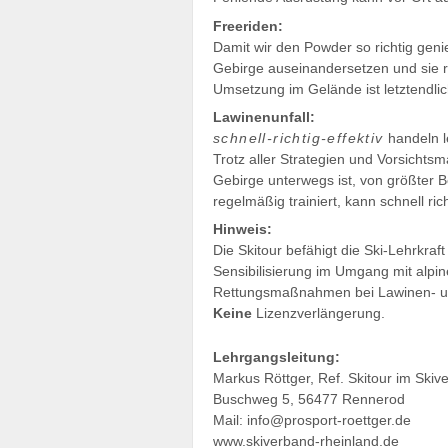
Freeriden:
Damit wir den Powder so richtig geni
Gebirge auseinandersetzen und sie r
Umsetzung im Gelände ist letztendlic
Lawinenunfall:
schnell-richtig-effektiv
handeln l
Trotz aller Strategien und Vorsichts
Gebirge unterwegs ist, von größter 
regelmäßig trainiert, kann schnell ric
Hinweis:
Die Skitour befähigt die Ski-Lehrkraf
Sensibilisierung im Umgang mit alpi
Rettungsmaßnahmen bei Lawinen- un
Keine
Lizenzverlängerung.
Lehrgangsleitung:
Markus Röttger, Ref. Skitour im Skiv
Buschweg 5, 56477 Rennerod
Mail: info@prosport-roettger.de
www.skiverband-rheinland.de