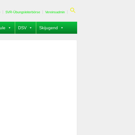
e
SVR-Übungsleiterbörse
Vereinsadmin
ule
DSV
Skijugend